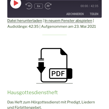
Play
1x
00:00
/
42:35
Episode
ABONNIEREN
TEILEN
Datei herunterladen
|
In neuem Fenster abspielen
|
Audiolänge: 42:35
|
Aufgenommen am 23. Mai 2021
TEILEN
RSS FEED
LINK
EMBED
Hausgottesdienstheft
Das Heft zum Hörgottesdienst mit Predigt, Liedern
und Fürbittengebet.