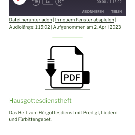
1x
00:00
/
1:15:02
Episode
ABONNIEREN
TEILEN
Datei herunterladen
|
In neuem Fenster abspielen
|
Audiolänge: 1:15:02
|
Aufgenommen am 2. April 2023
TEILEN
RSS FEED
LINK
EMBED
Hausgottesdienstheft
Das Heft zum Hörgottesdienst mit Predigt, Liedern
und Fürbittengebet.