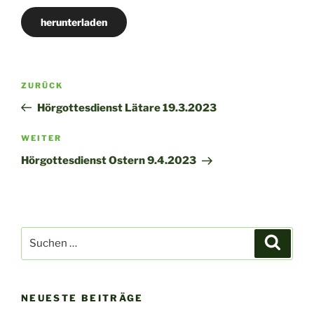
herunterladen
Beitragsnavigation
Vorheriger
ZURÜCK
Beitrag
Hörgottesdienst Lätare 19.3.2023
Nächster
WEITER
Beitrag
Hörgottesdienst Ostern 9.4.2023
Suchen
Suche
nach:
NEUESTE BEITRÄGE