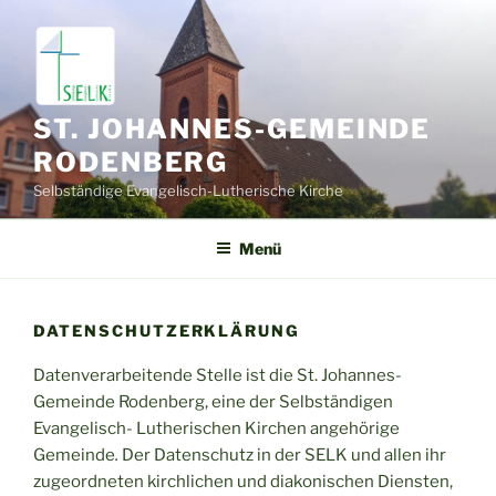
Zum
Inhalt
springen
ST. JOHANNES-GEMEINDE
RODENBERG
Selbständige Evangelisch-Lutherische Kirche
Menü
DATENSCHUTZERKLÄRUNG
Datenverarbeitende Stelle ist die St. Johannes-
Gemeinde Rodenberg, eine der Selbständigen
Evangelisch- Lutherischen Kirchen angehörige
Gemeinde
.
Der Datenschutz in der SELK und allen ihr
zugeordneten kirchlichen und diakonischen Diensten,