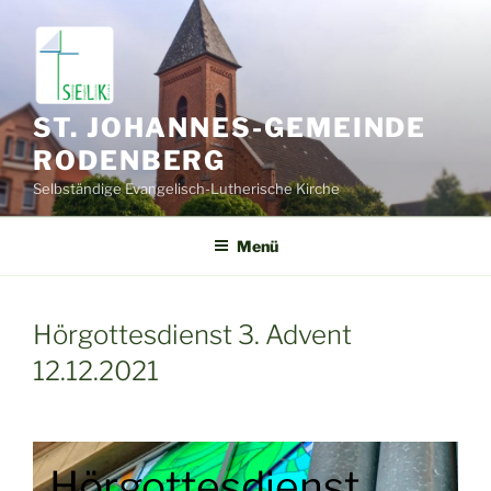
Zum
Inhalt
springen
ST. JOHANNES-GEMEINDE
RODENBERG
Selbständige Evangelisch-Lutherische Kirche
Menü
Hörgottesdienst 3. Advent
12.12.2021
Hörgottesdienst