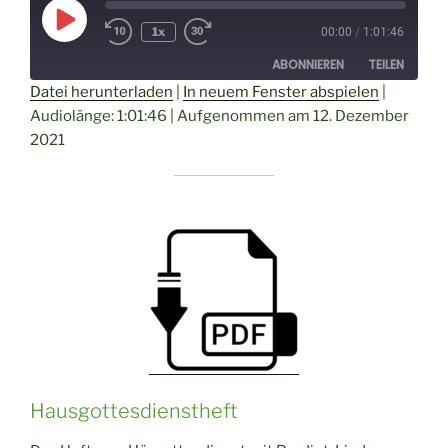
Play
1x
00:00
/
1:01:46
Episode
ABONNIEREN
TEILEN
Datei herunterladen
|
In neuem Fenster abspielen
|
Audiolänge: 1:01:46
|
Aufgenommen am 12. Dezember
TEILEN
RSS FEED
2021
LINK
EMBED
Hausgottesdienstheft