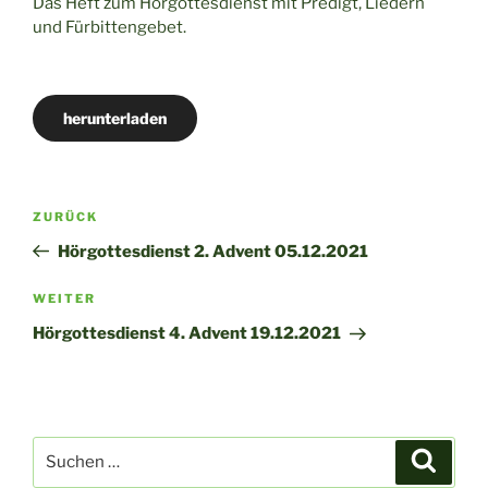
Das Heft zum Hörgottesdienst mit Predigt, Liedern
und Fürbittengebet.
herunterladen
Beitragsnavigation
Vorheriger
ZURÜCK
Beitrag
Hörgottesdienst 2. Advent 05.12.2021
Nächster
WEITER
Beitrag
Hörgottesdienst 4. Advent 19.12.2021
Suchen
Suche
nach: