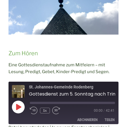
Zum Hören
Eine Gottesdienstaufnahme zum Mitfeiern – mit
Lesung, Predigt, Gebet, Kinder-Predigt und Segen.
St. Johannes-Gemeinde Rodenberg
Gottesdienst zum 5. Sonntag nach Trinitatis am 12.7.2020
Play
1x
00:00
/
42:41
Episode
ABONNIEREN
TEILEN