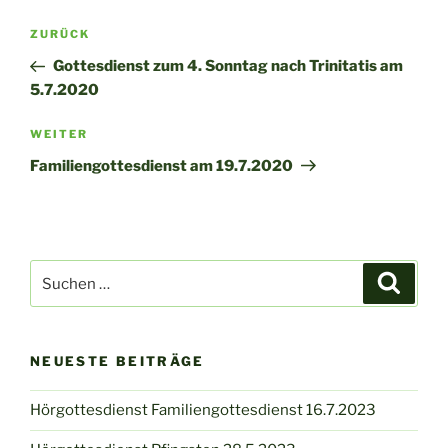
Beitragsnavigation
Vorheriger
ZURÜCK
Beitrag
Gottesdienst zum 4. Sonntag nach Trinitatis am
5.7.2020
Nächster
WEITER
Beitrag
Familiengottesdienst am 19.7.2020
Suchen
Suche
nach:
NEUESTE BEITRÄGE
Hörgottesdienst Familiengottesdienst 16.7.2023