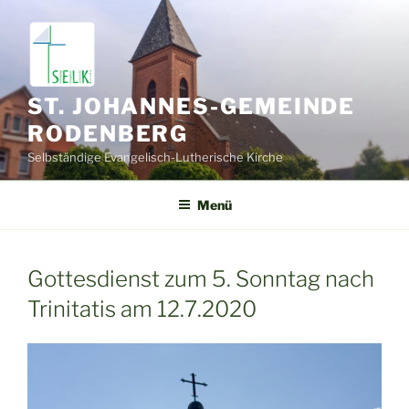
Zum
Inhalt
springen
ST. JOHANNES-GEMEINDE
RODENBERG
Selbständige Evangelisch-Lutherische Kirche
Menü
Gottesdienst zum 5. Sonntag nach
Trinitatis am 12.7.2020