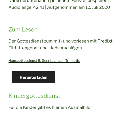
Datei herunterladen
|
In neuem Fenster abspielen
|
Audiolänge: 42:41
|
Aufgenommen am 12. Juli 2020
TEILEN
RSS FEED
LINK
Zum Lesen
EMBED
Der Gottesdienst zum mit- und vorlesen mit Predigt,
Fürbittengebet und Liedvorschlägen.
Hausgottesdienst 5. Sonntag nach Trinitatis
Herunterladen
Kindergottesdienst
Für die Kinder gibt es
hier
ein Ausmalbild.