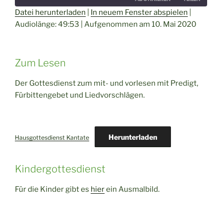
Datei herunterladen
|
In neuem Fenster abspielen
|
Audiolänge: 49:53
|
Aufgenommen am 10. Mai 2020
TEILEN
RSS FEED
LINK
Zum Lesen
EMBED
Der Gottesdienst zum mit- und vorlesen mit Predigt,
Fürbittengebet und Liedvorschlägen.
Herunterladen
Hausgottesdienst Kantate
Kindergottesdienst
Für die Kinder gibt es
hier
ein Ausmalbild.