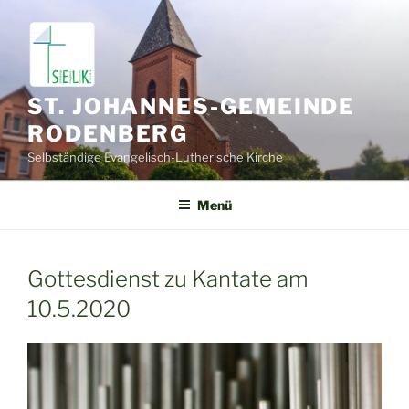
Zum
Inhalt
springen
ST. JOHANNES-GEMEINDE
RODENBERG
Selbständige Evangelisch-Lutherische Kirche
Menü
Gottesdienst zu Kantate am
10.5.2020