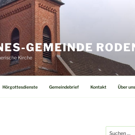
NNES-GEMEINDE ROD
erische Kirche
Hörgottesdienste
Gemeindebrief
Kontakt
Über un
Suchen