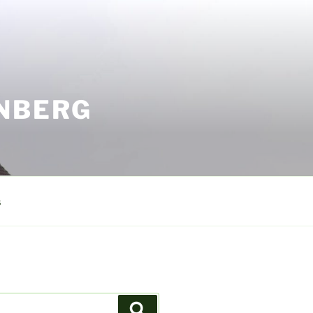
ENBERG
s
Suchen