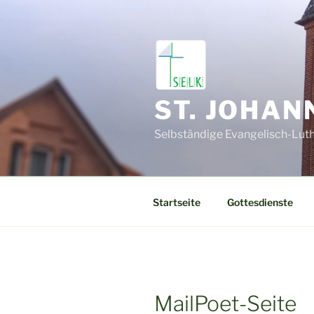
Zum
Inhalt
springen
ST. JOHA
Selbständige Evangelisch-Luth
Startseite
Gottesdienste
MailPoet-Seite