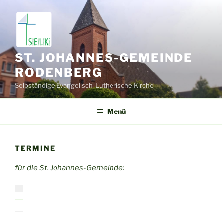
Zum
Inhalt
springen
ST. JOHANNES-GEMEINDE
RODENBERG
Selbständige Evangelisch-Lutherische Kirche
Menü
TERMINE
für die St. Johannes-Gemeinde: